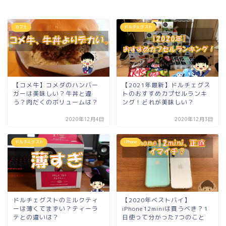
カフェ
ドルチェグスト
【コメ牛】コメダのハンバー
【2021年最新】ドルチェグス
ガーは美味しい？牛丼と違
トのおすすめカプセルランキ
う？肉だくのボリュームは？
ング！どれが美味しい？
2020年12月4日
2020年12月3日
ドルチェグスト
iPhone
ドルチェグストのミルクティ
【2020年ベストバイ】
ーは薄くてまずい？ティーラ
iPhone12miniは買うべき？1
テとの違いは？
日使って分かった7つのこと