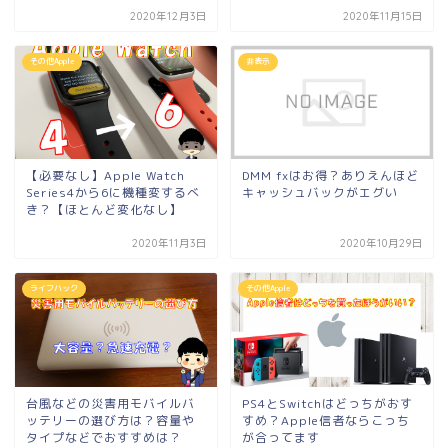
2020年12月3日
2020年11月15日
その他Apple
非表示
【必要なし】Apple Watch
DMM fxはお得？ありえんほど
Series4から6に機種変するべ
キャッシュバックがエグい
き？【ほとんど変化なし】
2020年11月3日
2020年10月29日
ライフハック
その他Apple
台風などの災害用モバイルバ
PS4とSwitchはどっちがおす
ッテリーの選び方は？容量や
すめ？Apple信者ならこっち
タイプなどでおすすめは？
が合ってます