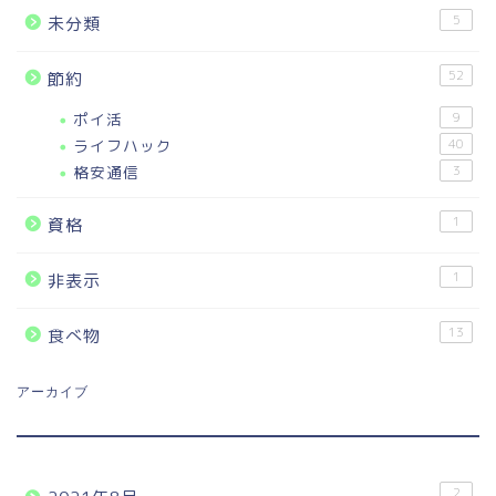
5
未分類
52
節約
ポイ活
9
ライフハック
40
格安通信
3
1
資格
1
非表示
13
食べ物
アーカイブ
2