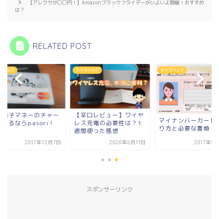
【アレクサが◯◯円！】Amazonブラックフライデーがいよいよ開催！おすすめ
は？
RELATED POST
フハック
ライフハック
ライフハック
で電子マネーのチャー
【辛口レビュー】ワイヤ
マイナンバーカード
するならpasori！
レス充電の必要性は？1
り方と必要な書類
週間使った感想
2017年12月7日
2020年6月11日
2017年9
スポンサーリンク