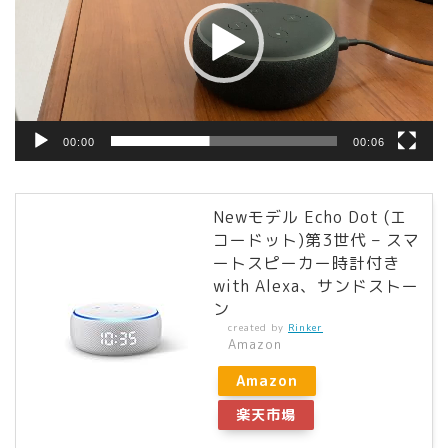
レ
ー
ヤ
ー
00:00
00:06
Newモデル Echo Dot (エ
コードット)第3世代 – スマ
ートスピーカー時計付き
with Alexa、サンドストー
ン
created by
Rinker
Amazon
Amazon
楽天市場