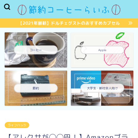
【2021年最新】ドルチェグストのおすすめカプセル
コーヒー
Apple
節約
大学生・新社会人向け
ライフハック
【アレクサが◯◯円！】Amazonブラ