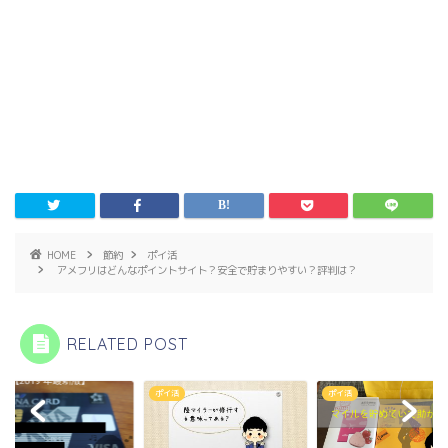
HOME
節約
ポイ活
アメフリはどんなポイントサイト？安全で貯まりやすい？評判は？
RELATED POST
活
ポイ活
ポイ活