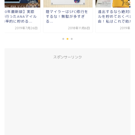
マイラーはSFC修行を
遠出するなら絶対にマイ
【2020年最新版】
るな！無駄が多すぎ
ルを貯めておくべき理
に私が行ったANAマ
.
由！私はこれで助かった
を超効率的に貯める..
2018年11月6日
2019年7月13日
2019年7
スポンサーリンク