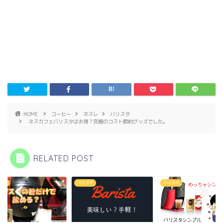
HOME
コーヒー
ネスレ
バリスタ
ネスカフェバリスタはお得？究極のコスト節約グッズでした。
RELATED POST
スタ
バリスタ
バリスタ