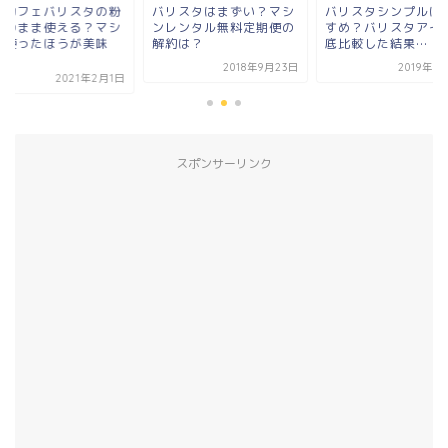
スカフェバリスタの粉
バリスタはまずい？マシ
バリスタシンプルは
そのまま使える？マシ
ンレンタル無料定期便の
すめ？バリスタアイ
を使ったほうが美味
解約は？
底比較した結果…
.
2018年9月23日
2019年7
2021年2月1日
スポンサーリンク