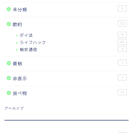
5
未分類
52
節約
ポイ活
9
ライフハック
40
格安通信
3
1
資格
1
非表示
13
食べ物
アーカイブ