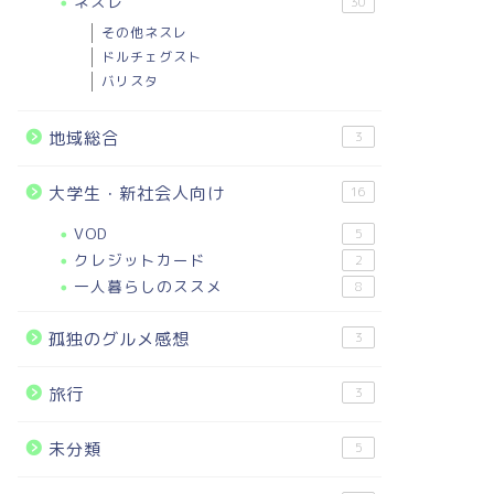
ネスレ
30
その他ネスレ
ドルチェグスト
バリスタ
地域総合
3
大学生・新社会人向け
16
VOD
5
クレジットカード
2
一人暮らしのススメ
8
孤独のグルメ感想
3
旅行
3
未分類
5