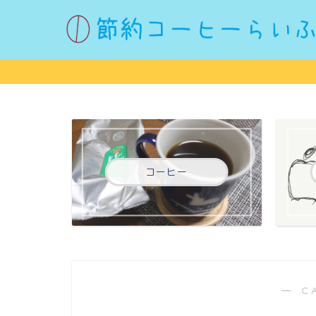
コーヒー
― C