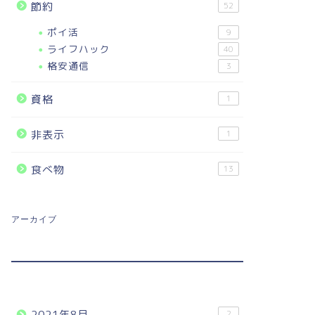
節約
52
ポイ活
9
ライフハック
40
格安通信
3
資格
1
非表示
1
食べ物
13
アーカイブ
2021年8月
2