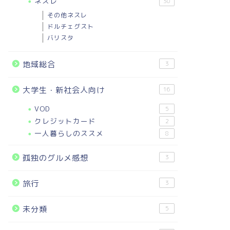
ネスレ
30
その他ネスレ
ドルチェグスト
バリスタ
地域総合
3
大学生・新社会人向け
16
VOD
5
クレジットカード
2
一人暮らしのススメ
8
孤独のグルメ感想
3
旅行
3
未分類
5