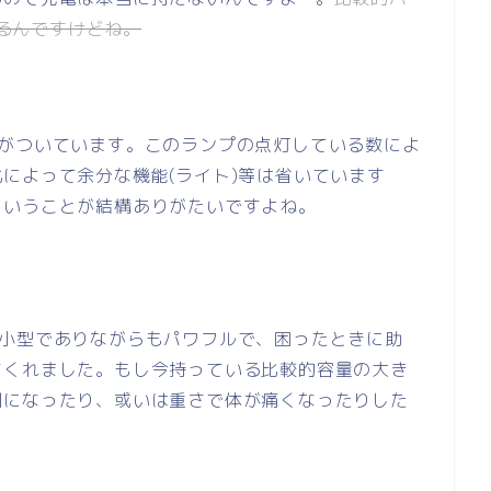
いるんですけどね。
プがついています。このランプの点灯している数によ
によって余分な機能(ライト)等は省いています
ということが結構ありがたいですよね。
350mAhは小型でありながらもパワフルで、困ったときに助
てくれました。もし今持っている比較的容量の大き
倒になったり、或いは重さで体が痛くなったりした