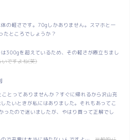
体の軽さです。70gしかありません。スマホと一
いったところでしょうか？
は300gを超えているため、その軽さが際立ちまし
らいですよね(笑)
利
たことってありませんか？すぐに帰れるから沢山充
電したいときが私にはありました。それもあってこ
近かったので迷いましたが、やはり買って正解でし
るので充電は本当に持たないんですよ…。
比較的バ