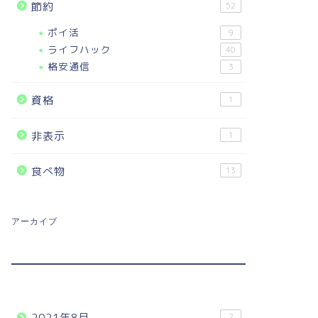
節約
52
ポイ活
9
ライフハック
40
格安通信
3
資格
1
非表示
1
食べ物
13
アーカイブ
2021年8月
2