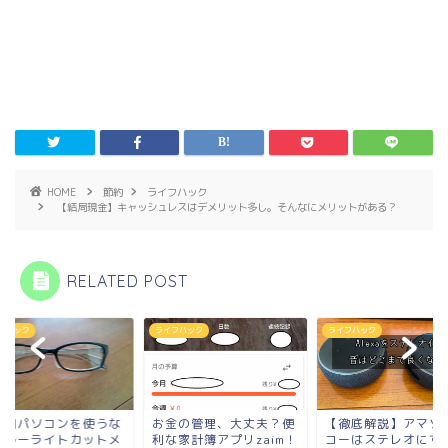
HOME
節約
ライフハック
【結局現金】キャッシュレスはデメリット多し。そんなにメリットがある？
RELATED POST
フハック
ライフハック
ライフハック
時間パソコンを使うな
お金の管理、大丈夫？便
【徹底解説】アマゾ
ブルーライトカットメ
利な家計簿アプリzaim！
コーはステレオにす