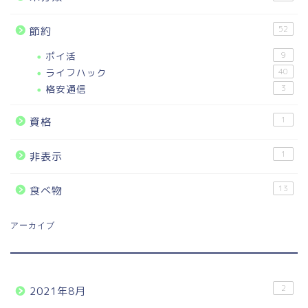
52
節約
ポイ活
9
ライフハック
40
格安通信
3
1
資格
1
非表示
13
食べ物
アーカイブ
2
2021年8月