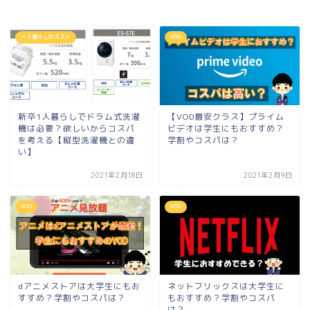
一人暮らしのススメ
VOD
新卒1人暮らしでドラム式洗濯
【VOD最安クラス】プライム
機は必要？欲しいからコスパ
ビデオは学生にもおすすめ？
を考える【縦型洗濯機との違
学割やコスパは？
い】
2021年2月18日
2021年2月9日
VOD
VOD
dアニメストアは大学生にもお
ネットフリックスは大学生に
すすめ？学割やコスパは？
もおすすめ？学割やコスパ
は？