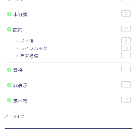
5
未分類
52
節約
ポイ活
9
ライフハック
40
格安通信
3
1
資格
1
非表示
13
食べ物
アーカイブ