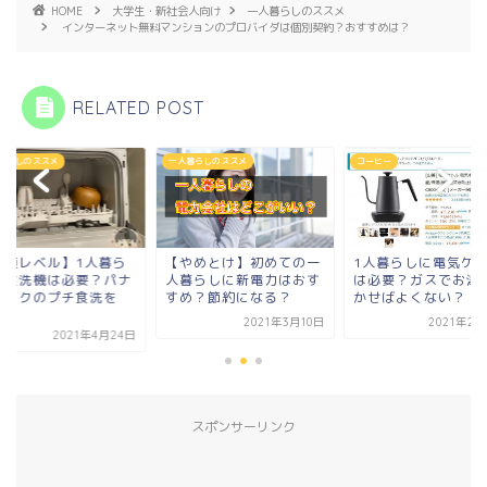
HOME
大学生・新社会人向け
一人暮らしのススメ
インターネット無料マンションのプロバイダは個別契約？おすすめは？
RELATED POST
暮らしのススメ
一人暮らしのススメ
コーヒー
必須レベル】1人暮ら
【やめとけ】初めての一
1人暮らしに電気ケ
に食洗機は必要？パナ
人暮らしに新電力はおす
は必要？ガスでお湯
ニックのプチ食洗を
すめ？節約になる？
かせばよくない？
.
2021年3月10日
2021年2月
2021年4月24日
スポンサーリンク