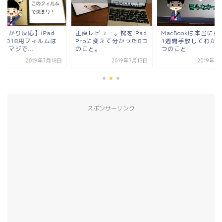
しっかり反応】iPad
正直レビュー。枕をiPad
MacBookは本当に
o 2018用フィルムは
Proに変えて分かった8つ
1週間手放してわかっ
！マジで...
のこと。
つのこと
2019年7月18日
2019年7月13日
2019年9
スポンサーリンク