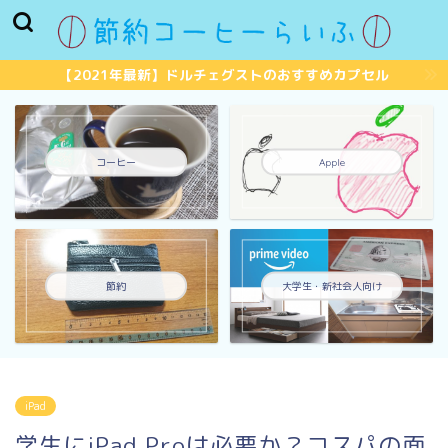
【2021年最新】ドルチェグストのおすすめカプセル
コーヒー
Apple
節約
大学生・新社会人向け
iPad
学生にiPad Proは必要か？コスパの面