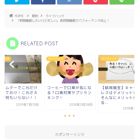
HOME
節約
ライフハック
7時間睡眠したいけど忙しい。長時間睡眠でパフォーマンス向上！
RELATED POST
フハック
ライフハック
ライフハック
ライムデーでこれだけ
コーヒーで口臭が気にな
【結局現金】キャッ
買っておけ！これさえ
る？口臭対策サプリラン
レスはデメリット多
れば何もいらない！！
キング！
そんなにメリットが
る...
2019年7月15日
2018年3月28日
2018年1
スポンサーリンク