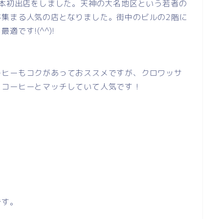
日本初出店をしました。天神の大名地区という若者の
が集まる人気の店となりました。街中のビルの2階に
です!(^^)!
ーヒーもコクがあっておススメですが、クロワッサ
もコーヒーとマッチしていて人気です！
です。