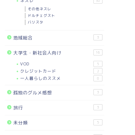
ネスレ
30
その他ネスレ
ドルチェグスト
バリスタ
地域総合
3
大学生・新社会人向け
16
VOD
5
クレジットカード
2
一人暮らしのススメ
8
孤独のグルメ感想
3
旅行
3
未分類
5