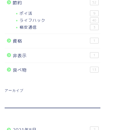
節約
52
ポイ活
9
ライフハック
40
格安通信
3
資格
1
非表示
1
食べ物
13
アーカイブ
2021年8月
2