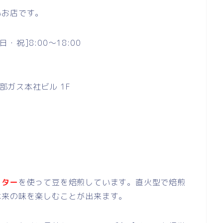
いお店です。
日・祝]8:00～18:00
西部ガス本社ビル 1F
スター
を使って豆を焙煎しています。直火型で焙煎
本来の味を楽しむことが出来ます。