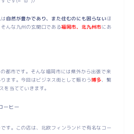
す(=ﾟωﾟ)ﾉ
私は
自然が豊かであり、また住むのにも困らない
ほ
、そんな九州の玄関口である
福岡市、北九州市
にあ
大の都市です。そんな福岡市には県外から出張で来
あります。今回はビジネス街として賑わう
博多
、繁
カスを当てていきます。
コーヒー
ーです。この店は、北欧フィンランドで有名なコー