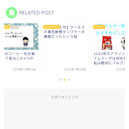
RELATED POST
【食洗機も可】サーモス
フハック
ライフハック
イベント
の真空断熱タンブラーが
最強だったという話
る前のコーヒーを白湯
2020年のアマゾン
変えて変化した4つの
イムデーでは何を買
と
私は絶対にフルグラ
2018年11月20日
2021年7月26日
2019年
スポンサーリンク