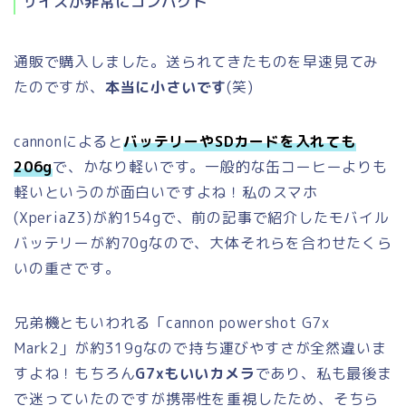
サイズが非常にコンパクト
通販で購入しました。送られてきたものを早速見てみ
たのですが、
本当に小さいです
(笑)
cannonによると
バッテリーやSDカードを入れても
206g
で、かなり軽いです。一般的な缶コーヒーよりも
軽いというのが面白いですよね！私のスマホ
(XperiaZ3)が約154gで、前の記事で紹介したモバイル
バッテリーが約70gなので、大体それらを合わせたくら
いの重さです。
兄弟機ともいわれる「cannon powershot G7x
Mark2」が約319gなので持ち運びやすさが全然違いま
すよね！もちろん
G7xもいいカメラ
であり、私も最後ま
で迷っていたのですが携帯性を重視したため、そちら