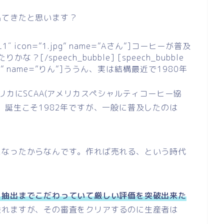
出てきたと思います？
e=”L1″ icon=”1.jpg” name=”Aさん”]コーヒーが普及
/speech_bubble] [speech_bubble
”me.jpg” name=”りん”]ううん、実は結構最近で1980年
リカにSCAA(アメリカスペシャルティコーヒー協
。誕生こそ1982年ですが、一般に普及したのは
になったからなんです。作れば売れる、という時代
、抽出までこだわっていて厳しい評価を突破出来た
乗れますが、その審査をクリアするのに生産者は