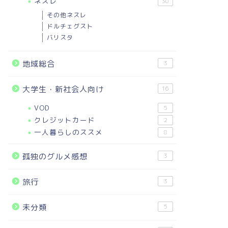
ネスレ
30
その他ネスレ
ドルチェグスト
バリスタ
地域総合
3
大学生・新社会人向け
16
VOD
5
クレジットカード
2
一人暮らしのススメ
8
孤独のグルメ感想
3
旅行
3
未分類
5