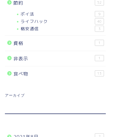
節約
52
ポイ活
9
ライフハック
40
格安通信
3
資格
1
非表示
1
食べ物
13
アーカイブ
2021年8月
2