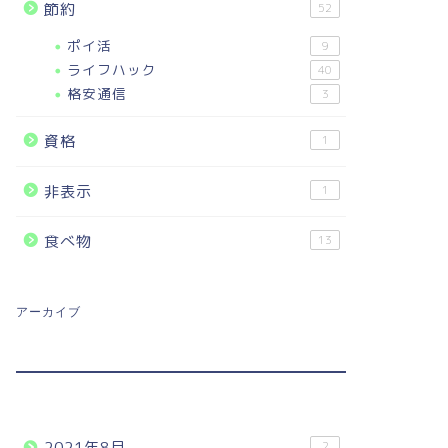
節約
52
ポイ活
9
ライフハック
40
格安通信
3
資格
1
非表示
1
食べ物
13
アーカイブ
2021年8月
2