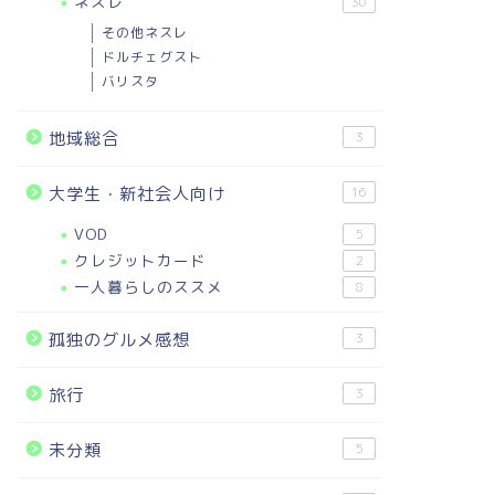
ネスレ
30
その他ネスレ
ドルチェグスト
バリスタ
地域総合
3
大学生・新社会人向け
16
VOD
5
クレジットカード
2
一人暮らしのススメ
8
孤独のグルメ感想
3
旅行
3
未分類
5