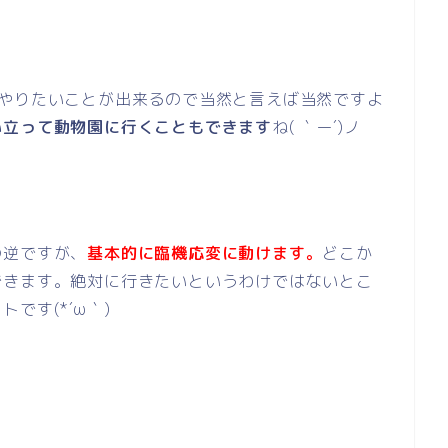
日やりたいことが出来るので当然と言えば当然ですよ
い立って動物園に行くこともできます
ね( ｀ー´)ノ
の逆ですが、
基本的に臨機応変に動けます。
どこか
できます。絶対に行きたいというわけではないとこ
です(*´ω｀)