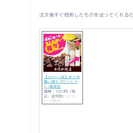
注文後すぐ焙煎したものを送ってくれるため
【200g×3袋】まとめ
買い得々プロジェク
ト/珈琲豆
価格：1080円（税
込、送料別)
(2018/
1/19時点)