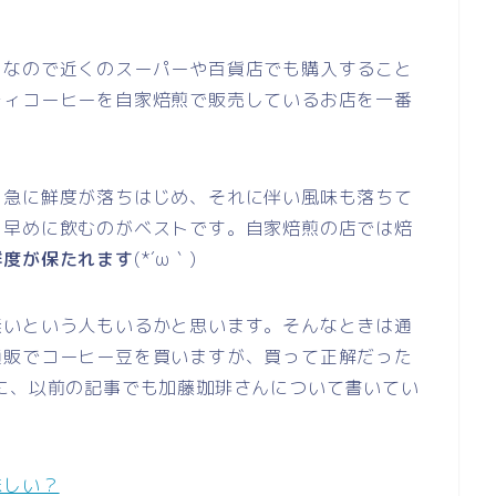
ドなので近くのスーパーや百貨店でも購入すること
ティコーヒーを自家焙煎で販売しているお店を一番
と急に鮮度が落ちはじめ、それに伴い風味も落ちて
く早めに飲むのがベストです。自家焙煎の店では焙
鮮度が保たれます
(*´ω｀)
無いという人もいるかと思います。そんなときは通
通販でコーヒー豆を買いますが、買って正解だった
に、以前の記事でも加藤珈琲さんについて書いてい
味しい？