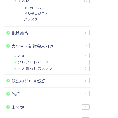
ネスレ
30
その他ネスレ
ドルチェグスト
バリスタ
地域総合
3
大学生・新社会人向け
16
VOD
5
クレジットカード
2
一人暮らしのススメ
8
孤独のグルメ感想
3
旅行
3
未分類
5