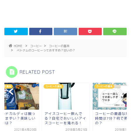
HOME
コーヒー
コーヒーの基本
ベトナムのコーヒーっておすすめ？甘いの？
RELATED POST
ヒーの基本
コーヒーの基本
コーヒーの基本
イルドカルディは酸っ
アイスコーヒー飲んで
コーヒーの最適な蒸
い？まずい？美味しい
る？自宅でおいしいアイ
時間は7分？何で蒸
み方は？
スコーヒーを淹れる！
の？
2021年4月20日
2018年5月21日
2018年10