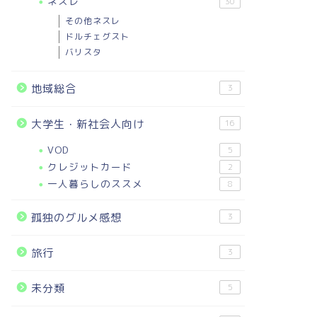
ネスレ
30
その他ネスレ
ドルチェグスト
バリスタ
地域総合
3
大学生・新社会人向け
16
VOD
5
クレジットカード
2
一人暮らしのススメ
8
孤独のグルメ感想
3
旅行
3
未分類
5