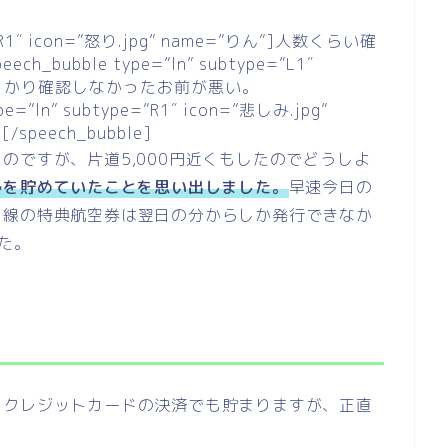
e=”R1″ icon=”怒り.jpg” name=”りん”]人数くらい確
h_bubble type=”ln” subtype=”L1″
時間をしっかり確認しなかったお前が悪い。
ype=”ln” subtype=”R1″ icon=”悲しみ.jpg”
peech_bubble]
のですが、片道5,000円近くもしたのでどうしよ
ルを貯めていたことを思い出しました。
早速今日の
内線の特典航空券は翌日の分からしか発行できなか
た。
？
。クレジットカードの決済でも貯まりますが、正直