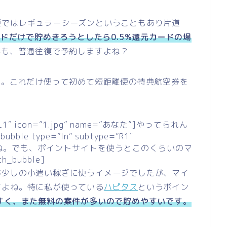
便ではレギュラーシーズンということもあり片道
ドだけで貯めきろうとしたら0.5%還元カードの場
かも、普通往復で予約しますよね？
す。これだけ使って初めて短距離便の特典航空券を
e=”L1″ icon=”1.jpg” name=”あなた”]やってられん
bble type=”ln” subtype=”R1″
]そうだよね。でも、ポイントサイトを使うとこのくらいのマ
bubble]
が少しの小遣い稼ぎに使うイメージでしたが、マイ
すよね。特に私が使っている
ハピタス
というポイン
すく、また無料の案件が多いので貯めやすいです。