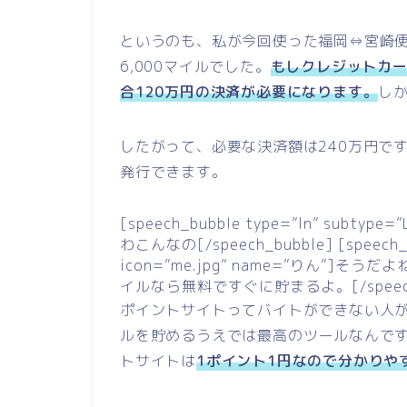
というのも、私が今回使った福岡⇔宮崎
6,000マイルでした。
もしクレジットカー
合120万円の決済が必要になります。
し
したがって、必要な決済額は240万円で
発行できます。
[speech_bubble type=”ln” subtyp
わこんなの[/speech_bubble] [speech_bu
icon=”me.jpg” name=”りん”
イルなら無料ですぐに貯まるよ。[/speech_
ポイントサイトってバイトができない人
ルを貯めるうえでは最高のツールなんで
トサイトは
1ポイント1円なので分かりや