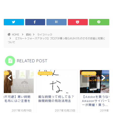
HOME
節約
ライフハック
【ブルートフォースアタック】ブログが乗っ取られかけたのでその反省と対策に
ついて
RELATED POST
フハック
ライフハック
ライフハック
欠勤不可避】寒い時期
暇な時間って何してる？
【Adobeを買うなら
着る毛布にはご注意を
隙間時間の有効活用法
Amazonサイバーマ
ーが開催！買う...
2017年10月19日
2017年10月23日
2019年1