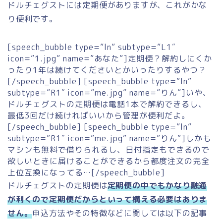
ドルチェグストには定期便がありますが、これがかな
り便利です。
[speech_bubble type=”ln” subtype=”L1″
icon=”1.jpg” name=”あなた”]定期便？解約しにくか
ったり1年は続けてくださいとかいったりするやつ？
[/speech_bubble] [speech_bubble type=”ln”
subtype=”R1″ icon=”me.jpg” name=”りん”]いや、
ドルチェグストの定期便は電話1本で解約できるし、
最低3回だけ続ければいいから管理が便利だよ。
[/speech_bubble] [speech_bubble type=”ln”
subtype=”R1″ icon=”me.jpg” name=”りん”]しかも
マシンも無料で借りられるし、日付指定もできるので
欲しいときに届けることができるから都度注文の完全
上位互換になってる…[/speech_bubble]
ドルチェグストの定期便は
定期便の中でもかなり融通
が利くので定期便だからといって構える必要はありま
せん。
申込方法やその特徴などに関しては以下の記事