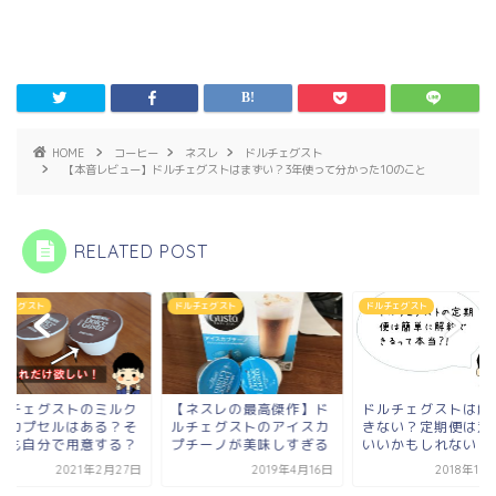
HOME
コーヒー
ネスレ
ドルチェグスト
【本音レビュー】ドルチェグストはまずい？3年使って分かった10のこと
RELATED POST
チェグスト
ドルチェグスト
ドルチェグスト
ルチェグストのミルク
【ネスレの最高傑作】ド
ドルチェグストは解
けカプセルはある？そ
ルチェグストのアイスカ
きない？定期便は意
とも自分で用意する？
プチーノが美味しすぎる
いいかもしれない
2021年2月27日
2019年4月16日
2018年10