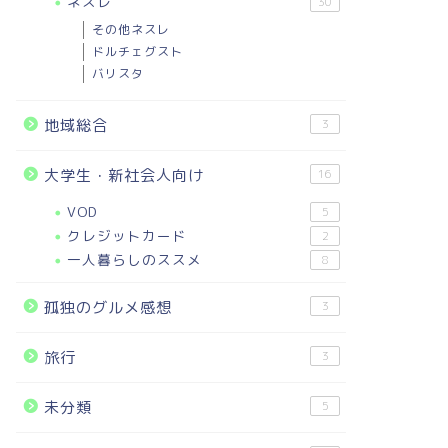
ネスレ
30
その他ネスレ
ドルチェグスト
バリスタ
地域総合
3
大学生・新社会人向け
16
VOD
5
クレジットカード
2
一人暮らしのススメ
8
孤独のグルメ感想
3
旅行
3
未分類
5