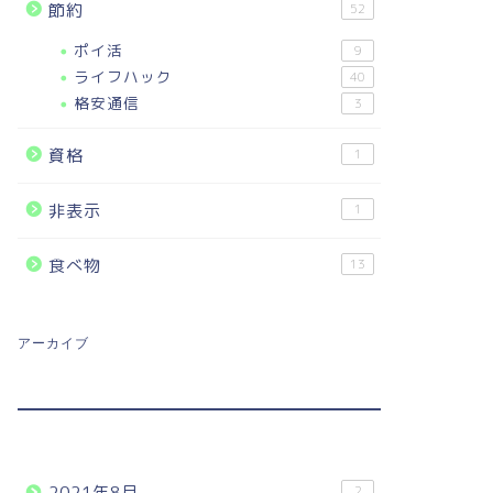
節約
52
ポイ活
9
ライフハック
40
格安通信
3
資格
1
非表示
1
食べ物
13
アーカイブ
2021年8月
2