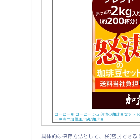
コーヒー豆 コーヒー 2kg 怒涛の珈琲豆セット (
ー豆専門加藤珈琲店/珈琲豆
具体的な保存方法として、袋(密封できる