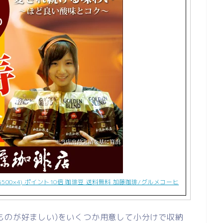
G500×4) ポイント10倍 珈琲豆 送料無料 加藤珈琲/グルメコーヒ
ものが好ましい)をいくつか用意して小分けで収納