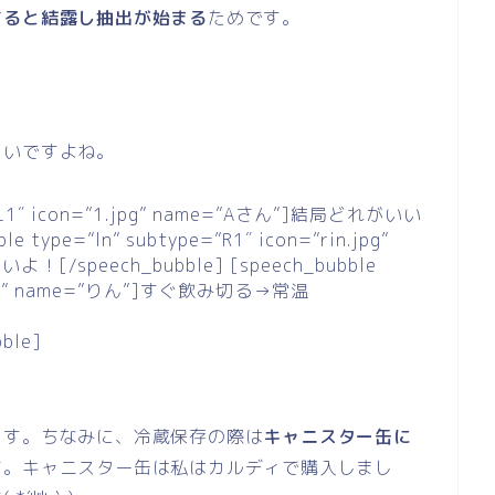
すると結露し抽出が始まる
ためです。
しいですよね。
e=”L1″ icon=”1.jpg” name=”Aさん”]結局どれがいい
 type=”ln” subtype=”R1″ icon=”rin.jpg”
/speech_bubble] [speech_bubble
in.jpg” name=”りん”]すぐ飲み切る→常温
ble]
ます。ちなみに、冷蔵保存の際は
キャニスター缶に
す。キャニスター缶は私はカルディで購入しまし