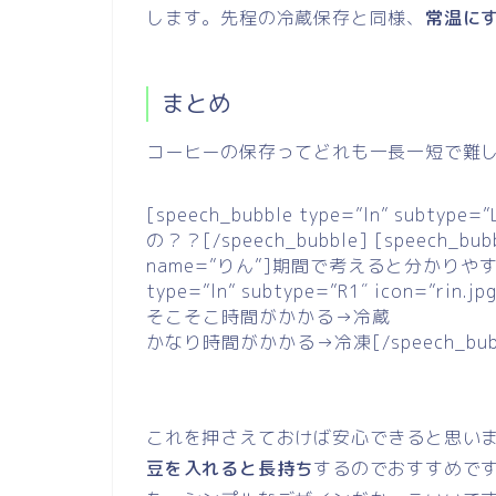
します。先程の冷蔵保存と同様、
常温に
まとめ
コーヒーの保存ってどれも一長一短で難
[speech_bubble type=”ln” subtyp
の？？[/speech_bubble] [speech_bubble
name=”りん”]期間で考えると分かりやすいよ！[
type=”ln” subtype=”R1″ icon=”r
そこそこ時間がかかる→冷蔵
かなり時間がかかる→冷凍[/speech_bub
これを押さえておけば安心できると思い
豆を入れると長持ち
するのでおすすめで