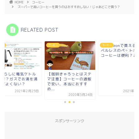
HOME
コーヒー
スーパーで高いコーヒーを買うのはおすすめしない！じゃあどこで買う？
RELATED POST
【Amazonで買える
ヒー
コーヒー
コーヒー
ベルレスのペットボ
コーヒーは便利？ど..
人暮らしに電気ケトル
【珈琲きゃろっとはステ
必要？ガスでお湯を沸
マ注意】コーヒーの通販
せばよくない？
で安い、本当におすす
め...
2021年2月25日
2021年8
2020年5月24日
スポンサーリンク